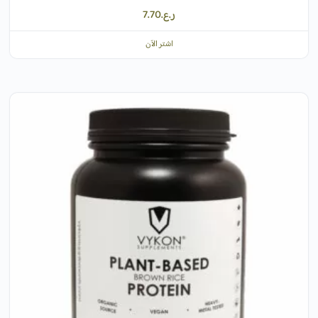
ر.ع.
7.70
اشتر الآن