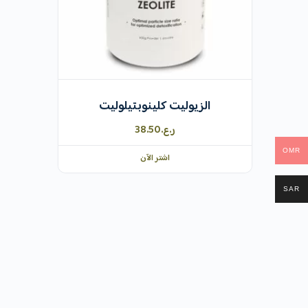
الزيوليت كلينوبتيلوليت
ر.ع.
38.50
OMR
اشتر الآن
SAR